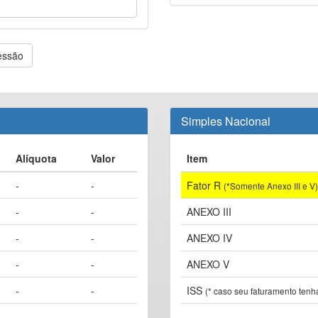
essão
Simples Nacional
Alíquota
Valor
Item
-
-
Fator R
(*Somente Anexo III e V)
-
-
ANEXO III
-
-
ANEXO IV
-
-
ANEXO V
-
-
ISS
(* caso seu faturamento tenh
-
-