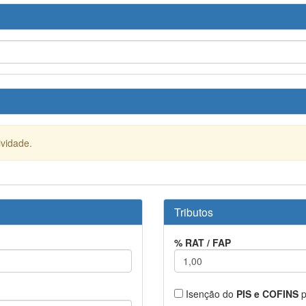
ividade.
Tributos
% RAT / FAP
l
Isenção do
PIS e COFINS
p