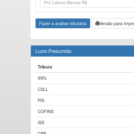
Versão para Impr
Lucro Presumido
Tributo
IRPJ
CSLL
PIS
COFINS
ISS
CPP