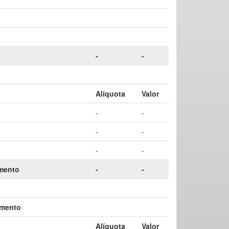
-
-
Alíquota
Valor
-
-
-
-
-
-
amento
-
-
amento
Alíquota
Valor