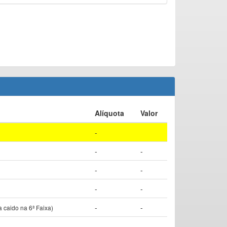
Alíquota
Valor
-
-
-
-
-
-
-
-
-
a caido na 6ª Faixa)