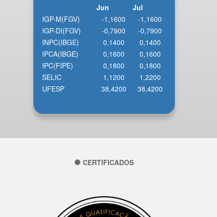
Jun
Jul
IGP-M(FGV)
-1,1600
-1,1600
IGP-DI(FGV)
-0,7900
-0,7900
INPC(IBGE)
0,1400
0,1400
IPCA(IBGE)
0,1600
0,1600
IPC(FIPE)
0,1800
0,1800
SELIC
1,1200
1,2200
UFESP
38,4200
38,4200
CERTIFICADOS