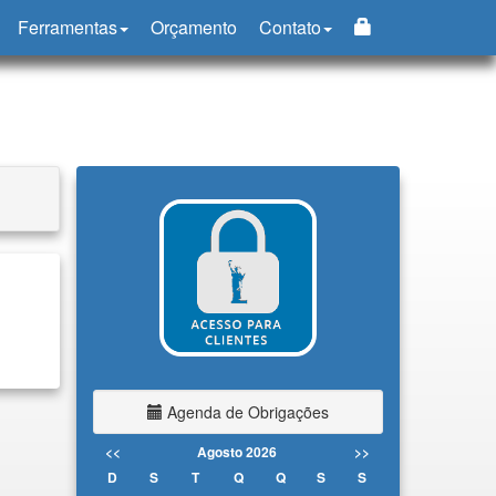
Ferramentas
Orçamento
Contato
Agenda de Obrigações
<<
Agosto 2026
>>
D
S
T
Q
Q
S
S