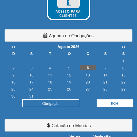
Agenda de Obrigações
<<
Agosto 2026
>>
D
S
T
Q
Q
S
S
1
6
2
3
4
5
7
8
9
10
11
12
13
14
15
16
17
18
19
20
21
22
23
24
25
26
27
28
29
30
31
hoje
Obrigação
Cotação de Moedas
Valor
Variação